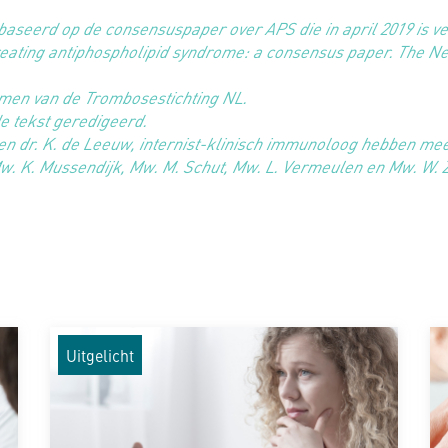
baseerd op de consensuspaper over APS die in april 2019 is v
reating antiphospholipid syndrome: a consensus paper. The Net
men van de Trombosestichting NL.
 tekst geredigeerd.
g en dr. K. de Leeuw, internist-klinisch immunoloog hebben 
. K. Mussendijk, Mw. M. Schut, Mw. L. Vermeulen en Mw. W. Za