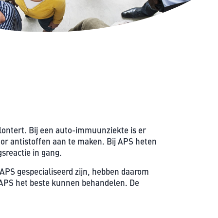
n
.
e
t
s
t
e
e
t
v
t
e
e
n
r
.
g
r
ontert. Bij een auto-immuunziekte is er
o
or antistoffen aan te maken. Bij APS heten
t
gsreactie in gang.
e
in APS gespecialiseerd zijn, hebben daarom
n
n APS het beste kunnen behandelen. De
.