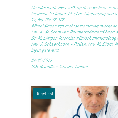
De informatie over APS op deze website is ge
Medicine”: Limper, M. et al. Diagnosing and t
77, No. 03: 98-108.
Afbeeldingen zijn met toestemming overgeno
Mw. A. de Crom van ReumaNederland heeft de
Dr. M. Limper, internist-klinisch immunoloo
Mw. J. Scheerhoorn – Pullen, Mw. M. Blom, Mw
input geleverd.
04-12-2019
G.P. Brandts – Van der Linden