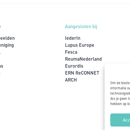
e
Aangesloten bij
beelden
IederIn
eniging
Lupus Europe
l
Fesca
ReumaNederland
ns
Eurordis
t
ERN ReCONNET
ARCH
Om de beste 
informatie o
technologieë
Als je geen 
hebben op be
Acc