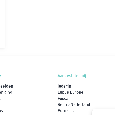
e
Aangesloten bij
beelden
IederIn
eniging
Lupus Europe
l
Fesca
ReumaNederland
ns
Eurordis