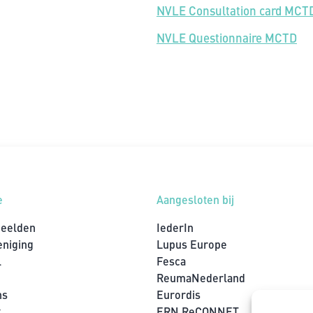
NVLE Consultation card MCT
NVLE Questionnaire MCTD
e
Aangesloten bij
beelden
IederIn
eniging
Lupus Europe
l
Fesca
ReumaNederland
ns
Eurordis
t
ERN ReCONNET