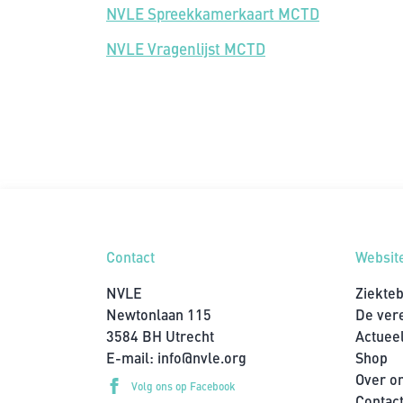
NVLE Spreekkamerkaart MCTD
NVLE Vragenlijst MCTD
Contact
Websit
NVLE
Ziekte
Newtonlaan 115
De ver
3584 BH Utrecht
Actuee
E-mail:
info@nvle.org
Shop
Over o
Volg ons op Facebook
Contac