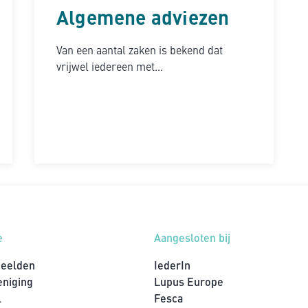
Algemene adviezen
Van een aantal zaken is bekend dat
vrijwel iedereen met...
e
Aangesloten bij
beelden
IederIn
eniging
Lupus Europe
l
Fesca