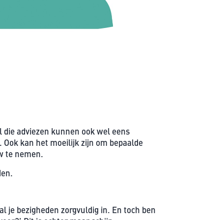
n
.
e
t
s
t
e
e
t
v
t
e
e
n
r
.
g
r
 al die adviezen kunnen ook wel eens
o
n. Ook kan het moeilijk zijn om bepaalde
t
uw te nemen.
e
den.
n
.
 al je bezigheden zorgvuldig in. En toch ben