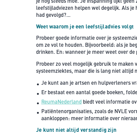
je nog steeds moe. Je inspanning lijkt geen z
leefstijladviezen helpen wel degelijk. Als je 
had gevolgd?…
Weet waarom je een leefstijladvies volgt
Probeer goede informatie over je systeemzie
om ze vol te houden. Bijvoorbeeld: als je beg
drinken. En: wanneer je meer weet over de p
Probeer zo veel mogelijk gebruik te maken v
systeemziektes, maar die is lang niet altij
Je kunt aan je artsen en hulpverleners 
Er bestaat een aantal goede boeken, folde
ReumaNederland
biedt veel informatie o
Patiëntenorganisaties, zoals de NVLE vorm
aankloppen: meer informatie over nieraan
Je kunt niet altijd verstandig zijn