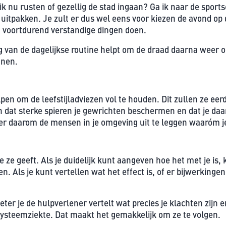
 nu rusten of gezellig de stad ingaan? Ga ik naar de sportsc
itpakken. Je zult er dus wel eens voor kiezen de avond op d
 voortdurend verstandige dingen doen.
 van de dagelijkse routine helpt om de draad daarna weer op
nnen.
pen om de leefstijladviezen vol te houden. Dit zullen ze eer
en dat sterke spieren je gewrichten beschermen en dat je daar
 daarom de mensen in je omgeving uit te leggen waaróm je 
 ze geeft. Als je duidelijk kunt aangeven hoe het met je is, k
en. Als je kunt vertellen wat het effect is, of er bijwerking
eter je de hulpverlener vertelt wat precies je klachten zijn e
e systeemziekte. Dat maakt het gemakkelijk om ze te volgen.