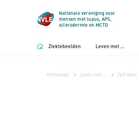
Nationale vereniging voor
mensen met lupus, APS,
sclerodermie en MCTD
Ziektebeelden
Leven met …
Homepage
Leven met …
Zelf doen