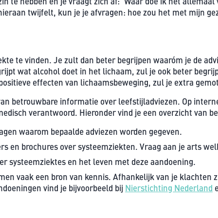
in te hebben en je vraagt zich af: ‘Waar doe ik het allemaal 
hieraan twijfelt, kun je je afvragen: hoe zou het met mijn gez
kte te vinden. Je zult dan beter begrijpen waaróm je de adv
rijpt wat alcohol doet in het lichaam, zul je ook beter begri
ositieve effecten van lichaamsbeweging, zul je extra gemoti
an betrouwbare informatie over leefstijladviezen. Op interne
d medisch verantwoord. Hieronder vind je een overzicht van 
vragen waarom bepaalde adviezen worden gegeven.
rs en brochures over systeemziekten. Vraag aan je arts welke
ver systeemziektes en het leven met deze aandoening.
en vaak een bron van kennis. Afhankelijk van je klachten z
doeningen vind je bijvoorbeeld bij
Nierstichting Nederland
e