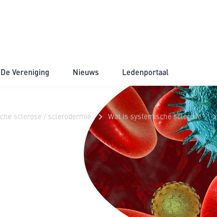
De Vereniging
Nieuws
Ledenportaal
che sclerose / sclerodermie
Wat is systemische sclerose?