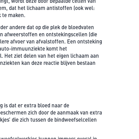
ingt, wordt deze door bepaalde cellen van
m, dat het lichaam antistoffen (ook wel:
k te maken.
der andere dat op die plek de bloedvaten
n afweerstoffen en ontstekingscellen (die
lere afvoer van afvalstoffen. Een ontsteking
n auto-immuunziekte komt het
l. Het ziet delen van het eigen lichaam aan
nziekten kan deze reactie blijven bestaan
is dat er extra bloed naar de
 beschermen zich door de aanmaak van extra
jes’ die zich tussen de bindweefselcellen
e weefselwerkjes kunnen immers overal in