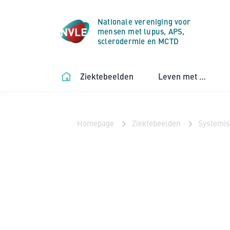
Nationale vereniging voor
mensen met lupus, APS,
sclerodermie en MCTD
Ziektebeelden
Leven met …
Homepage
Ziektebeelden
Systemis