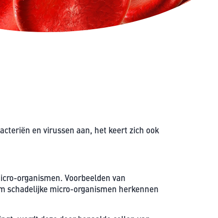
n
.
e
t
s
t
e
e
t
v
t
e
e
n
r
.
g
r
acteriën en virussen aan, het keert zich ook
o
t
e
micro-organismen. Voorbeelden van
n
haam schadelijke micro-organismen herkennen
.