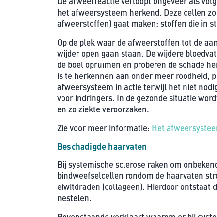
De afweerreactie verloopt ongeveer als volg
het afweersysteem herkend. Deze cellen zor
afweerstoffen) gaat maken: stoffen die in 
Op de plek waar de afweerstoffen tot de aan
wijder open gaan staan. De wijdere bloedva
de boel opruimen en proberen de schade hers
is te herkennen aan onder meer roodheid, p
afweersysteem in actie terwijl het niet nod
voor indringers. In de gezonde situatie wor
en zo ziekte veroorzaken.
Zie voor meer informatie:
Het afweersyste
Beschadigde
haarvaten
Bij systemische sclerose raken om onbekend
bindweefselcellen rondom de haarvaten stro
eiwitdraden (collageen). Hierdoor ontstaat 
nestelen.
Bovenstaande verklaart waarom er bij syst