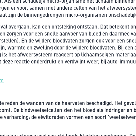
t. Als een schadelijk micro-organisme het lichaam binnendr
gen er voor, samen met andere cellen van het afweersystee
staat zijn de binnengedrongen micro-organismen onschadelij
val overgaan, kan een ontsteking ontstaan. Dat betekent on
ten zorgen voor een snelle aanvoer van bloed en daarmee va
tellen). En de wijdere bloedvaten zorgen ook voor een snel
ijn, warmte en zwelling door de wijdere bloedvaten. Bij ee
ig is: het afweersysteem reageert op lichaamseigen materiaa
dt deze reactie onderdrukt en verdwijnt weer, bij auto-immuu
em
e reden de wanden van de haarvaten beschadigd. Het gevolg 
omt. De bindweefselcellen zien het bloed als indringer en
de verharding: de eiwitdraden vormen een soort ‘weefselwerk
emische sclerose veel verschillende klachten voorkomen. D