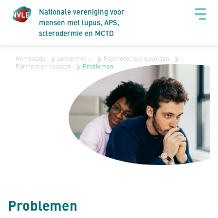
Nationale vereniging voor
mensen met lupus, APS,
sclerodermie en MCTD
Homepage
Leven met …
Psychosociale gevolgen
Partners en naasten
Problemen
Problemen