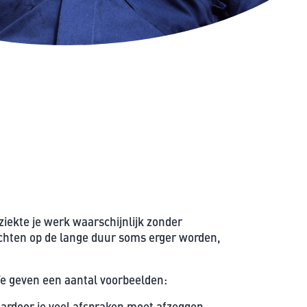
n
.
e
t
s
t
e
e
t
v
t
e
e
n
r
.
g
r
o
t
ziekte je werk waarschijnlijk zonder
e
klachten op de lange duur soms erger worden,
n
.
We geven een aantal voorbeelden:
ardoor je veel afspraken moet afzeggen.