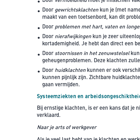
Door
gewrichtsklachten
kun je (met name 
maakt van een toetsenbord, kan dit prob
Door
problemen met hart, vaten en long
Door
nierafwijkingen
kun je zeer uiteenlo
kortademigheid. Je hebt dan direct een b
Door
stoornissen in het zenuwstelsel
kun
geheugenproblemen. Deze klachten zullen 
Door
huidklachten
kunnen er ook versch
kunnen pijnlijk zijn. Zichtbare huidkla
gaan vermijden.
Systeemziekten en arbeidsongeschikthei
Bij ernstige klachten, is er een kans dat je
verklaard.
Naar je arts of werkgever
Als je veel last hebt van je klachten en werk