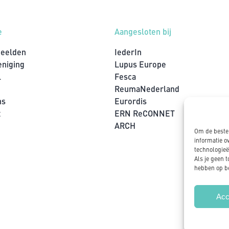
e
Aangesloten bij
beelden
IederIn
eniging
Lupus Europe
l
Fesca
ReumaNederland
ns
Eurordis
t
ERN ReCONNET
ARCH
Om de beste 
informatie o
technologieë
Als je geen 
hebben op be
Acc