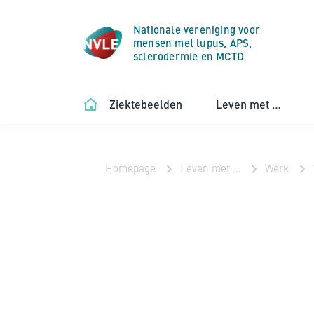
Nationale vereniging voor
mensen met lupus, APS,
sclerodermie en MCTD
Ziektebeelden
Leven met …
Homepage
Leven met …
Werk