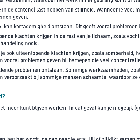
in de ochtend) last hebben van stijfheid. Wanneer je veel m
lemen geven.
en
kan kortademigheid ontstaan. Dit geeft vooral problemen b
pende klachten krijgen in de rest van je lichaam, zoals voc
ehandeling nodig.
 je ook uiteenlopende klachten krijgen, zoals somberheid, h
vooral problemen geven bij beroepen die veel concentratie v
illende problemen ontstaan. Sommige werkzaamheden, zoal
chten veroorzaakt bij sommige mensen schaamte, waardoor ze
d?
 niet meer kunt blijven werken. In dat geval kun je mogelijk 
en lastiger wordt, ga dan naar je arts. Hij of zij kijkt samen 