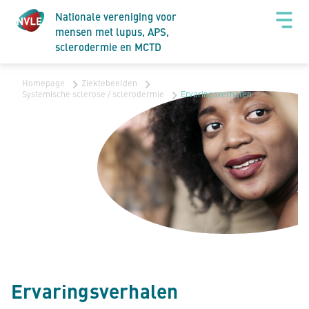
Nationale vereniging voor
mensen met lupus, APS,
sclerodermie en MCTD
Homepage
Ziektebeelden
Systemische sclerose / sclerodermie
Ervaringsverhalen
Ervaringsverhalen