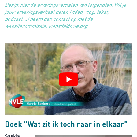
Bekijk hier de ervaringsverhalen van lotgenoten. Wil je
jouw ervaringsverhaal delen (video, vlog, tekst,
podcast….) neem dan contact op met de
websitecommissie:
website@nvle.org
Boek “Wat zit ik toch raar in elkaar”
Saskia